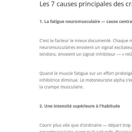
Les 7 causes principales des 
1. La fatigue neuromusculaire — cause centra
C'est le facteur le mieux documenté. Chaque m
neuromusculaires envoient un signal excitateur
tendons, envoient un signal inhibiteur — « relâ
Quand le muscle fatigue sur un effort prolongé, 
inhibitrice diminue. Le motoneurone alpha s'em
la crampe musculaire.
2. Une intensité supérieure à l'habitude
Courir plus vite que d'ordinaire — départ tro
neuromusculaire avant qu'il soit prêt. Plusieu