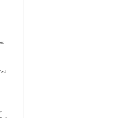
les
'est
me
 plus