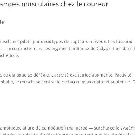
crampes musculaires chez le coureur
le
uscle est piloté par deux types de capteurs nerveux. Les fuseaux
 — « contracte-toi ». Les organes tendineux de Golgi, situés dans 
che-toi ».
ce dialogue se dérègle. L'activité excitatrice augmente, l'activité
balle, le muscle se contracte de façon involontaire et soutenue. C
p ambitieux, allure de compétition mal gérée — surcharge le systè
rs études sur des triathlètes Ironman montrent que les athlètes les