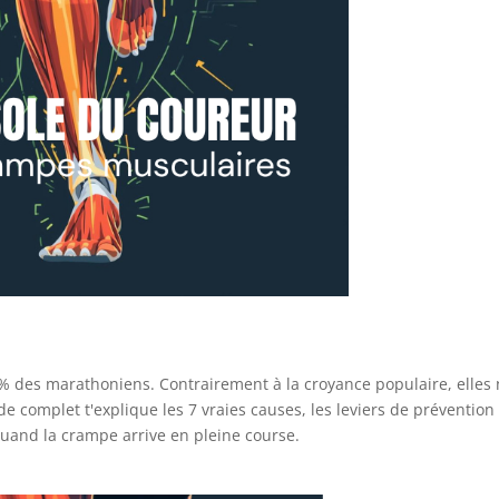
% des marathoniens. Contrairement à la croyance populaire, elles
e complet t'explique les 7 vraies causes, les leviers de prévention
e quand la crampe arrive en pleine course.