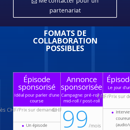
📩 Me contacter pour un
partenariat
FOMATS DE
COLLABORATION
POSSIBLES
Épisode
Annonce
Épisode
sponsorisé
sponsorisée
Le jour d'u
Idéal pour parler d'une
Campagne: pré-roll /
CHF
/
Prix sur 
course
mid-roll / post-roll
99
ès CHF
CHF
/
Prix sur demande
Intervi
coureu
(audio/
Un épisode
/
mois