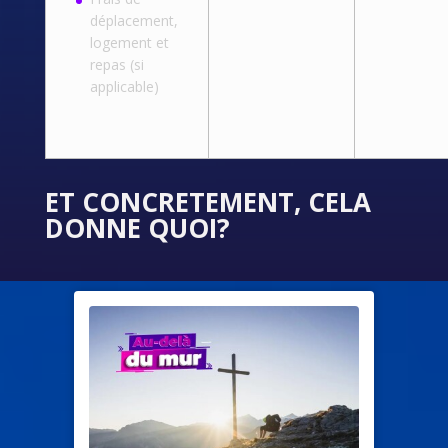
déplacement,
logement et
repas (si
applicable)
ET CONCRETEMENT, CELA
DONNE QUOI?