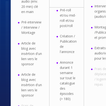
audio (env.
Intervi
20 min) clé
Pré-roll
organis
en main
et/ou mid-
(audio/
roll et/ou
Pré-interview
post/roll
Monta
/ Interview /
/Public
Montage
Création /
et pro
Publication
Article de
de
Extraits
blog avec
l'annonce
audio/v
insértion d'un
pour le
lien vers le
Annonce
sponsor
durant 1
Frais d
semaine
déplac
Article de
sur tout le
/ logem
blog avec
catalogue
repas
insértion d'un
des
lien vers le
épisodes
sponsor
(> 180)
Frais de