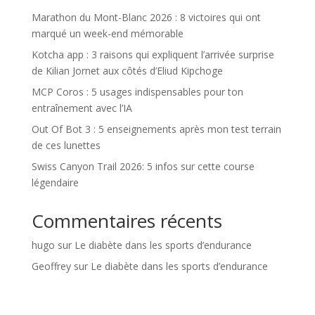
a
Marathon du Mont-Blanc 2026 : 8 victoires qui ont
t
marqué un week-end mémorable
i
Kotcha app : 3 raisons qui expliquent l’arrivée surprise
v
de Kilian Jornet aux côtés d’Eliud Kipchoge
e
:
MCP Coros : 5 usages indispensables pour ton
entraînement avec l’IA
Out Of Bot 3 : 5 enseignements après mon test terrain
de ces lunettes
Swiss Canyon Trail 2026: 5 infos sur cette course
légendaire
Commentaires récents
hugo
sur
Le diabète dans les sports d’endurance
Geoffrey
sur
Le diabète dans les sports d’endurance