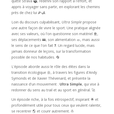
quitté Strava 🗳️, redéfini son rapport à l'effort, et
appris à voyager sans partir, en explorant les chemins
près de chez lui 🌽🛃.
Loin du discours culpabilisant,
Ultra Simple
propose
une autre façon de vivre le sport. Une pratique alignée
avec ses valeurs, où l'on questionne son matériel 🛅,
ses déplacements 🚋, son alimentation 🥗, mais aussi
le sens de ce que l'on fait ❓. Un regard lucide, mais
jamais donneur de leçons, sur la transformation
possible de nos habitudes. 🔄
L'épisode aborde aussi le rôle des élites dans la
transition écologique 🌼️, à travers les figures d'Andy
Symonds et de Xavier Thévenard, et présente la
naissance d'un mouvement :
Ultra Simple
, qui vise à
redonner du sens au trail et au sport en général. 🚀
Un épisode riche, à la fois introspectif, inspirant 🌟 et
profondément utile pour tous ceux qui veulent ralentir,
se recentrer 🌎 et courir autrement. ⛵️