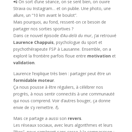
📲 On sort d’une séance, on se sent bien, on ouvre
Strava ou Instagram… et on publie. Une photo, une
allure, un “10 km avant le boulot”.
Mais pourquoi, au fond, ressent-on ce besoin de
partager nos sorties sportives ?
Dans ce nouvel épisode d’
Au-delà du mur
, j’ai retrouvé
Laurence Chappuis
, psychologue du sport et
psychothérapeute FSP à Lausanne. Ensemble, on a
exploré la frontière parfois floue entre
motivation
et
validation
.
Laurence l’explique très bien : partager peut être un
formidable moteur
.
Ça nous pousse à être réguliers, à célébrer nos
progrès, à nous sentir connectés à une communauté
qui nous comprend. Voir d’autres bouger, ça donne
envie de s’y remettre. 💪
Mais ce partage a aussi son
revers
.
Les réseaux sociaux, avec leurs algorithmes et leurs
“likes”, nous ramènent sans cesse à la comparaison :