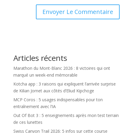
A
l
t
e
r
Articles récents
n
a
Marathon du Mont-Blanc 2026 : 8 victoires qui ont
t
marqué un week-end mémorable
i
Kotcha app : 3 raisons qui expliquent l’arrivée surprise
v
de Kilian Jornet aux côtés d’Eliud Kipchoge
e
:
MCP Coros : 5 usages indispensables pour ton
entraînement avec l’IA
Out Of Bot 3 : 5 enseignements après mon test terrain
de ces lunettes
Swiss Canyon Trail 2026: 5 infos sur cette course